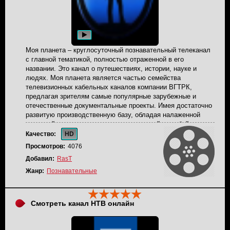
Моя планета – круглосуточный познавательный телеканал
с главной тематикой, полностью отраженной в его
названии. Это канал о путешествиях, истории, науке и
людях. Моя планета является частью семейства
телевизионных кабельных каналов компании ВГТРК,
предлагая зрителям самые популярные зарубежные и
отечественные документальные проекты. Имея достаточно
развитую производственную базу, обладая налаженной
системой закупок контента, разветвленной службой
маркетинга и дистрибуции, канал сформировал огромный
Качество:
HD
портфель программ, которые и составляют основу его
Просмотров:
4076
сетки вещания. 720 часов оригинального телематериала
Добавил:
RasT
ежегодно - это фактически в полтора превышает объем
съемок основных зарубежных каналов этой тематики.
Жанр:
Познавательные
Около 200 человек ежедневно трудятся над тем, чтобы
обеспечить русскоязычного зрителя познавательным,
интересным и современным телевидением.
Смотреть канал НТВ онлайн