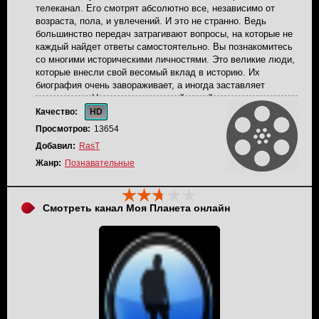
телеканал. Его смотрят абсолютно все, независимо от
возраста, пола, и увлечений. И это не странно. Ведь
большинство передач затрагивают вопросы, на которые не
каждый найдет ответы самостоятельно. Вы познакомитесь
со многими историческими личностями. Это великие люди,
которые внесли свой весомый вклад в историю. Их
биография очень завораживает, а иногда заставляет
задуматься. Не менее интересной темой многих передач,
является научно-технический процесс. Как все это
Качество:
HD
начиналось, какой не легкий путь прошли ученные, прежде
Просмотров:
13654
чем добились того что мы имеем сейчас. Viasat History
Добавил:
RasT
окунет своих телезрителей в эту феноменальную
атмосферу, и поможет расширить ваши познания.
Жанр:
Познавательные
Трансляция канала Viasat History вещается в прямом
эфире.
Смотреть канал Моя Планета онлайн