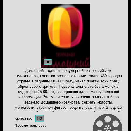
Домашний – один из популярнейших российских
телеканалов, охват которого составляет более 460 городов
страны. Созданный в 2005 году, канал практически сразу
обрел своего зрителя. Первоначально это была женская
аудитория 25-60 лет, находившая здесь массу полезной
информации. Это были советы по воспитанию детей, по
ведению домашнего хозяйства, секреты красоты,
молодости, стройной фигуры, рецепты различных блюд. Со
временем Домашний стал привлекать все более широкий
круг телезрителей, привлекая практически всех членов
Качество:
HD
семьи. Современный Домашний - телеканал, свободный от
Просмотров:
3578
жестокости, секса, насилия, предназначенный для