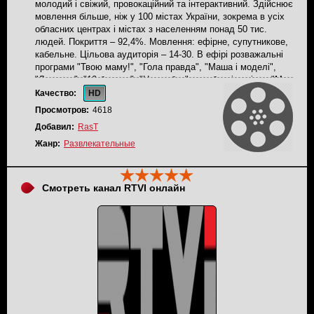
молодий і свіжий, провокаційний та інтерактивний. Здійснює
мовлення більше, ніж у 100 містах України, зокрема в усіх
обласних центрах і містах з населенням понад 50 тис.
людей. Покриття – 92,4%. Мовлення: ефірне, супутникове,
кабельне. Цільова аудиторія – 14-30. В ефірі розважальні
програми "Твою маму!", "Гола правда", "Маша і моделі",
"Лялечка", "10 бажань", "Це любов", улюблені серіали "Моя
прекрасна няня", "Ранетки", "Універ" та багато іншого.
Качество:
HD
Просмотров:
4618
Добавил:
RasT
Жанр:
Развлекательные
Смотреть канал RTVI онлайн