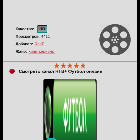
Качество:
HD
Просмотров:
4411
Добавил:
RasT
Жанр:
Кино, сериалы
Смотреть канал НТВ+ Футбол онлайн