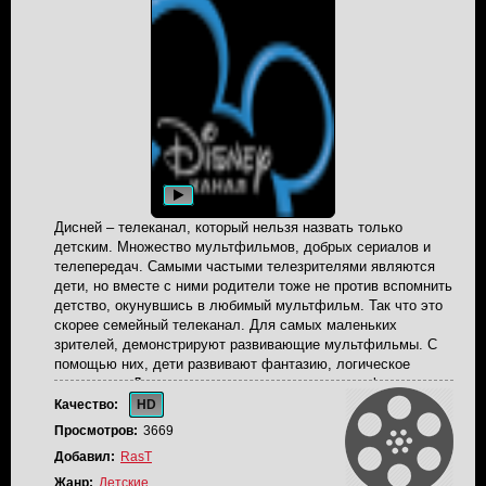
Дисней – телеканал, который нельзя назвать только
детским. Множество мультфильмов, добрых сериалов и
телепередач. Самыми частыми телезрителями являются
дети, но вместе с ними родители тоже не против вспомнить
детство, окунувшись в любимый мультфильм. Так что это
скорее семейный телеканал. Для самых маленьких
зрителей, демонстрируют развивающие мультфильмы. С
помощью них, дети развивают фантазию, логическое
мышление. Для деток постарше, помимо мультфильмов,
выпускают в эфир комедийные сериалы, и познавательные
Качество:
HD
или развлекательные телепередачи. В них можно узнать о
Просмотров:
3669
последних музыкальных новинках, премьерах новых
Добавил:
RasT
фильмов, и другие новости, которые могут заинтересовать
молодежь. Трансляция канала Disney вещается в прямом
Жанр:
Детские