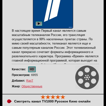
В настоящее время Первый канал является самым
масштабным телеканалом России, его трансляция
осуществляется в 99% населенных пунктах страны. По
мимо своей масштабности, телеканал является еще и
самым популярным каналом России. Этот телевизионный
канал прекрасно сочетает форматы информационного и
развлекательного характера. Программа «Время» является
главной информационной программой, которая выходит на
экраны телезрителей более 40 лет. Самыми познавательно-
развлекательными проектами являются викторина «Что?
Качество:
HD
Где? Когда?» и телеигра капитал-шоу «Поле чудес».
Просмотров:
6955
Арсенал вещания также наполнен большим разнообразием
Добавил:
RasT
развлекательных, музыкальных и юмористических
телепередач. Круглосуточная трансляция Первого канала в
Жанр:
Общественные
прямом эфире.
Смотреть канал TV1000 Русское Кино онлайн