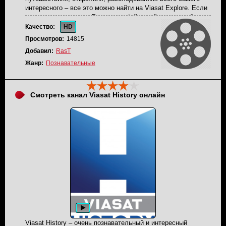
интересного – все это можно найти на Viasat Explore. Если
вы знаете передачу «Выжить любой ценой», то вы поймете
жанр данного канала. Телеканал вещает на территории
Качество:
HD
России, все передачи переведены на русский язык очень
Просмотров:
14815
качественно.
Добавил:
RasT
Жанр:
Познавательные
Смотреть канал Viasat History онлайн
Viasat History – очень познавательный и интересный