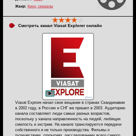
можно назвать шедевром. Проведите свободнее время за
просмотром интересного фильма, не пожалеете.
Жанр:
Кино, сериалы
Трансляция канала ТВ 1000 Русское кино вещается в
прямом эфире.
Смотреть канал Viasat Explorer онлайн
Viasat Exprore начал свое вещание в странах Скандинавии
в 2002 году, в Россию и СНГ же пришел в 2003. Аудиторию
канала составляют люди самых разных возрастов,
поскольку у канала направленность на людей, любящих
смелость и экстрим. На канале транслируются передачи
собственного и не только производства. Фильмы о
путешествиях, открытиях, расследованиях всего самого