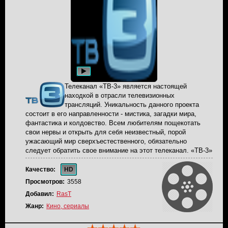
Телеканал «ТВ-3» является настоящей
находкой в отрасли телевизионных
трансляций. Уникальность данного проекта
состоит в его направленности - мистика, загадки мира,
фантастика и колдовство. Всем любителям пощекотать
свои нервы и открыть для себя неизвестный, порой
ужасающий мир сверхъестественного, обязательно
следует обратить свое внимание на этот телеканал. «ТВ-3»
появился сравнительно недавно и считается еще молодым
детищем холдинга «ПрофМедиа ТВ». Транслируясь на
Качество:
HD
просторах нашей большой родины с 2006 года, он
Просмотров:
3558
постоянно завоевывает все большую армию поклонников.
Добавил:
RasT
Высоким рейтингам некоторых передач канала могут
позавидовать акулы телевизионного вещания.
Жанр:
Кино, сериалы