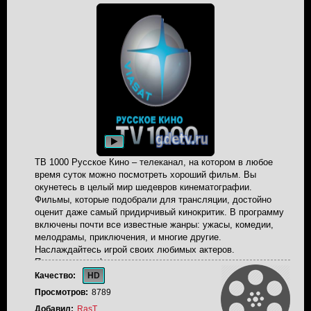
ТВ 1000 Русское Кино – телеканал, на котором в любое
время суток можно посмотреть хороший фильм. Вы
окунетесь в целый мир шедевров кинематографии.
Фильмы, которые подобрали для трансляции, достойно
оценит даже самый придирчивый кинокритик. В программу
включены почти все известные жанры: ужасы, комедии,
мелодрамы, приключения, и многие другие.
Наслаждайтесь игрой своих любимых актеров.
Пересмотрите фильмы прошлых лет, ознакомьтесь с
новинками. И самое главное, вам не придется думать над
Качество:
HD
выбором киноленты, работники уже это сделали за вас.
Просмотров:
8789
Любой фильм на ТВ 1000 Русское Кино, с легкостью
Добавил:
RasT