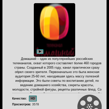
Домашний – один из популярнейших российских
телеканалов, охват которого составляет более 460 городов
страны. Созданный в 2005 году, канал практически сразу
обрел своего зрителя. Первоначально это была женская
аудитория 25-60 лет, находившая здесь массу полезной
информации. Это были советы по воспитанию детей, по
ведению домашнего хозяйства, секреты красоты,
молодости, стройной фигуры, рецепты различных блюд. Со
временем Домашний стал привлекать все более широкий
круг телезрителей, привлекая практически всех членов
Качество:
HD
семьи. Современный Домашний - телеканал, свободный от
Просмотров:
3578
жестокости, секса, насилия, предназначенный для