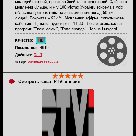
молодий і свіжий, провокаційний та інтерактивний. Здійснює
мовлення більше, ніж у 100 містах України, зокрема в усіх
обласних центрах і містах з населенням понад 50 тис.
людей. Покриття – 92,4%. Мовлення: ефірне, супутникове,
кабельне. Цільова аудиторія – 14-30. В ефірі розважальні
програми "Твою маму!", "Гола правда", "Маша і моделі",
"Лялечка", "10 бажань", "Це любов", улюблені серіали "Моя
прекрасна няня", "Ранетки", "Універ" та багато іншого.
Качество:
HD
Просмотров:
4619
Добавил:
RasT
Жанр:
Развлекательные
Смотреть канал RTVI онлайн