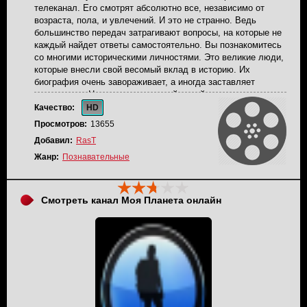
телеканал. Его смотрят абсолютно все, независимо от
возраста, пола, и увлечений. И это не странно. Ведь
большинство передач затрагивают вопросы, на которые не
каждый найдет ответы самостоятельно. Вы познакомитесь
со многими историческими личностями. Это великие люди,
которые внесли свой весомый вклад в историю. Их
биография очень завораживает, а иногда заставляет
задуматься. Не менее интересной темой многих передач,
является научно-технический процесс. Как все это
Качество:
HD
начиналось, какой не легкий путь прошли ученные, прежде
Просмотров:
13655
чем добились того что мы имеем сейчас. Viasat History
Добавил:
RasT
окунет своих телезрителей в эту феноменальную
атмосферу, и поможет расширить ваши познания.
Жанр:
Познавательные
Трансляция канала Viasat History вещается в прямом
эфире.
Смотреть канал Моя Планета онлайн