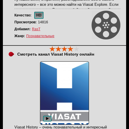
интересного – все это можно найти на Viasat Explore. Если
вы знаете передачу «Выжить любой ценой», то вы поймете
жанр данного канала. Телеканал вещает на территории
Качество:
HD
России, все передачи переведены на русский язык очень
Просмотров:
14816
качественно.
Добавил:
RasT
Жанр:
Познавательные
Смотреть канал Viasat History онлайн
Viasat History – очень познавательный и интересный