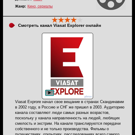
можно назвать шедевром. Проведите свободнее время за
просмотром интересного фильма, не пожалеете.
Жанр:
Кино, сериалы
Трансляция канала ТВ 1000 Русское кино вещается в
прямом эфире.
Смотреть канал Viasat Explorer онлайн
Viasat Exprore начал свое вещание в странах Скандинавии
в 2002 году, в Россию и СНГ же пришел в 2003. Аудиторию
канала составляют люди самых разных возрастов,
поскольку у канала направленность на людей, любящих
смелость и экстрим. На канале транслируются передачи
собственного и не только производства. Фильмы о
путешествиях, открытиях, расследованиях всего самого