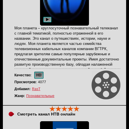
Моя планета – круглосуточный познавательный телеканал
с главной тематикой, полностью отраженной в его
названии. Это канал о путешествиях, истории, науке и
людях. Моя планета является частью семейства
телевизионных кабельных каналов компании ВГТРК,
предлагая зрителям самые популярные зарубежные и
отечественные документальные проекты. Имея достаточно
развитую производственную базу, обладая налаженной
системой закупок контента, разветвленной службой
маркетинга и дистрибуции, канал сформировал огромный
Качество:
HD
портфель программ, которые и составляют основу его
Просмотров:
4077
сетки вещания. 720 часов оригинального телематериала
Добавил:
RasT
ежегодно - это фактически в полтора превышает объем
съемок основных зарубежных каналов этой тематики.
Жанр:
Познавательные
Около 200 человек ежедневно трудятся над тем, чтобы
обеспечить русскоязычного зрителя познавательным,
интересным и современным телевидением.
Смотреть канал НТВ онлайн