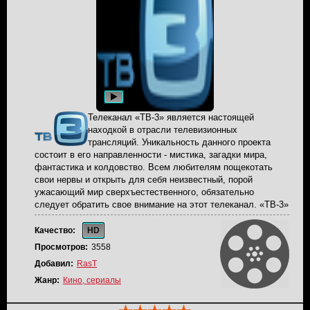
Телеканал «ТВ-3» является настоящей
находкой в отрасли телевизионных
трансляций. Уникальность данного проекта
состоит в его направленности - мистика, загадки мира,
фантастика и колдовство. Всем любителям пощекотать
свои нервы и открыть для себя неизвестный, порой
ужасающий мир сверхъестественного, обязательно
следует обратить свое внимание на этот телеканал. «ТВ-3»
появился сравнительно недавно и считается еще молодым
детищем холдинга «ПрофМедиа ТВ». Транслируясь на
Качество:
HD
просторах нашей большой родины с 2006 года, он
Просмотров:
3558
постоянно завоевывает все большую армию поклонников.
Добавил:
RasT
Высоким рейтингам некоторых передач канала могут
позавидовать акулы телевизионного вещания.
Жанр:
Кино, сериалы