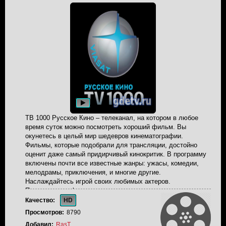
ТВ 1000 Русское Кино – телеканал, на котором в любое
время суток можно посмотреть хороший фильм. Вы
окунетесь в целый мир шедевров кинематографии.
Фильмы, которые подобрали для трансляции, достойно
оценит даже самый придирчивый кинокритик. В программу
включены почти все известные жанры: ужасы, комедии,
мелодрамы, приключения, и многие другие.
Наслаждайтесь игрой своих любимых актеров.
Пересмотрите фильмы прошлых лет, ознакомьтесь с
новинками. И самое главное, вам не придется думать над
Качество:
HD
выбором киноленты, работники уже это сделали за вас.
Просмотров:
8790
Любой фильм на ТВ 1000 Русское Кино, с легкостью
Добавил:
RasT