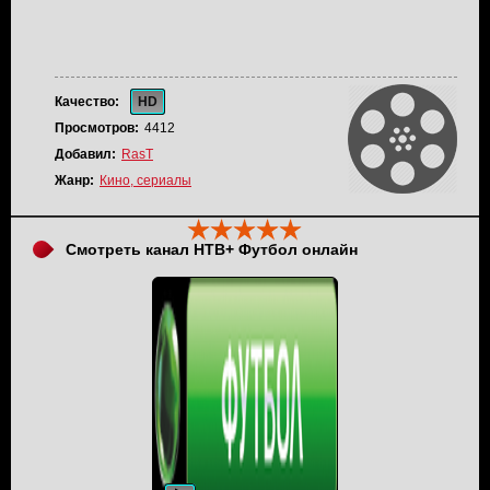
Качество:
HD
Просмотров:
4412
Добавил:
RasT
Жанр:
Кино, сериалы
Смотреть канал НТВ+ Футбол онлайн