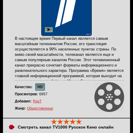
В настоящее время Первый канал является самым
масштабным телеканалом России, его трансляция
осуществляется в 99% населенных пунктах страны. По
мимо своей масштабности, телеканал является еще и
самым популярным каналом России. Этот телевизионный
канал прекрасно сочетает форматы информационного и
развлекательного характера. Программа «Время» является
главной информационной программой, которая выходит на
экраны телезрителей более 40 лет. Самыми познавательно-
развлекательными проектами являются викторина «Что?
Качество:
HD
Где? Когда?» и телеигра капитал-шоу «Поле чудес».
Просмотров:
6957
Арсенал вещания также наполнен большим разнообразием
Добавил:
RasT
развлекательных, музыкальных и юмористических
телепередач. Круглосуточная трансляция Первого канала в
Жанр:
Общественные
прямом эфире.
Смотреть канал TV1000 Русское Кино онлайн