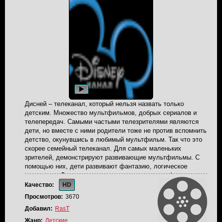
Дисней – телеканал, который нельзя назвать только
детским. Множество мультфильмов, добрых сериалов и
телепередач. Самыми частыми телезрителями являются
дети, но вместе с ними родители тоже не против вспомнить
детство, окунувшись в любимый мультфильм. Так что это
скорее семейный телеканал. Для самых маленьких
зрителей, демонстрируют развивающие мультфильмы. С
помощью них, дети развивают фантазию, логическое
мышление. Для деток постарше, помимо мультфильмов,
выпускают в эфир комедийные сериалы, и познавательные
Качество:
HD
или развлекательные телепередачи. В них можно узнать о
Просмотров:
3670
последних музыкальных новинках, премьерах новых
Добавил:
RasT
фильмов, и другие новости, которые могут заинтересовать
молодежь. Трансляция канала Disney вещается в прямом
Жанр:
Детские