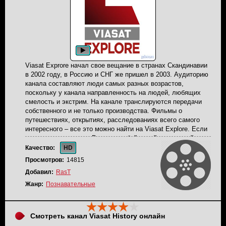
Viasat Exprore начал свое вещание в странах Скандинавии
в 2002 году, в Россию и СНГ же пришел в 2003. Аудиторию
канала составляют люди самых разных возрастов,
поскольку у канала направленность на людей, любящих
смелость и экстрим. На канале транслируются передачи
собственного и не только производства. Фильмы о
путешествиях, открытиях, расследованиях всего самого
интересного – все это можно найти на Viasat Explore. Если
вы знаете передачу «Выжить любой ценой», то вы поймете
жанр данного канала. Телеканал вещает на территории
Качество:
HD
России, все передачи переведены на русский язык очень
Просмотров:
14815
качественно.
Добавил:
RasT
Жанр:
Познавательные
Смотреть канал Viasat History онлайн