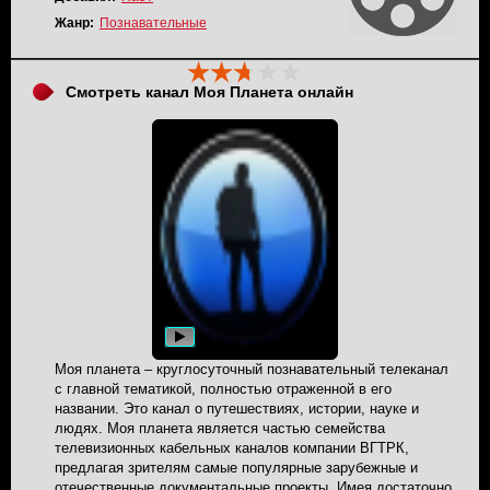
окунет своих телезрителей в эту феноменальную
атмосферу, и поможет расширить ваши познания.
Жанр:
Познавательные
Трансляция канала Viasat History вещается в прямом
эфире.
Смотреть канал Моя Планета онлайн
Моя планета – круглосуточный познавательный телеканал
с главной тематикой, полностью отраженной в его
названии. Это канал о путешествиях, истории, науке и
людях. Моя планета является частью семейства
телевизионных кабельных каналов компании ВГТРК,
предлагая зрителям самые популярные зарубежные и
отечественные документальные проекты. Имея достаточно