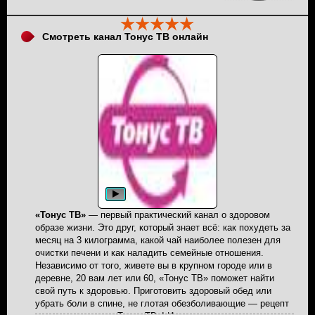
«Охотник и Рыболов» является популяризация культуры
охоты и рыболовства. Мы бы хотели, чтобы канал стал
источником актуальной и интересной информации для
Смотреть канал Тонус ТВ онлайн
профессионалов и любителей охоты и рыбной ловли
— заявила PR-менеджер компании «Первый ТВЧ» Горелик
Мария. В среде узконаправленных телеканалов есть
четкое позиционирование своей «изюминки». В данный
момент на территории России доступны три канала
подобного формата: французский «Chasse et Peche» и
московский «Охота и рыбалка». Последний может
составить «реальную конкуренцию новому „детищу“
питерской телекомпании» — считают специалисты[кто?].
«Тонус ТВ»
— первый практический канал о здоровом
образе жизни. Это друг, который знает всё: как похудеть за
месяц на 3 килограмма, какой чай наиболее полезен для
очистки печени и как наладить семейные отношения.
Независимо от того, живете вы в крупном городе или в
деревне, 20 вам лет или 60, «Тонус ТВ» поможет найти
свой путь к здоровью. Приготовить здоровый обед или
убрать боли в спине, не глотая обезболивающие — рецепт