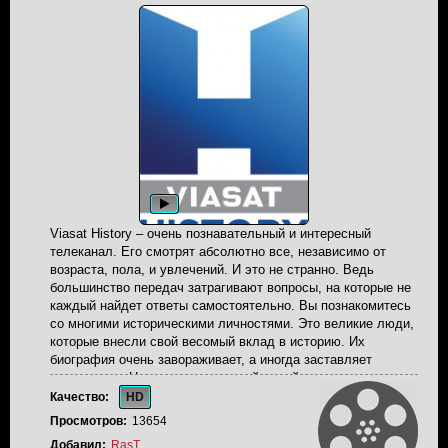
Viasat History – очень познавательный и интересный
телеканал. Его смотрят абсолютно все, независимо от
возраста, пола, и увлечений. И это не странно. Ведь
большинство передач затрагивают вопросы, на которые не
каждый найдет ответы самостоятельно. Вы познакомитесь
со многими историческими личностями. Это великие люди,
которые внесли свой весомый вклад в историю. Их
биография очень завораживает, а иногда заставляет
задуматься. Не менее интересной темой многих передач,
является научно-технический процесс. Как все это
Качество:
HD
начиналось, какой не легкий путь прошли ученные, прежде
Просмотров:
13654
чем добились того что мы имеем сейчас. Viasat History
Добавил:
RasT