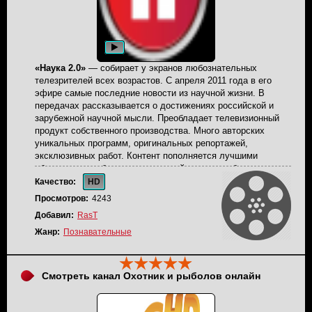
«Наука 2.0»
— собирает у экранов любознательных
телезрителей всех возрастов. С апреля 2011 года в его
эфире самые последние новости из научной жизни. В
передачах рассказывается о достижениях российской и
зарубежной научной мысли. Преобладает телевизионный
продукт собственного производства. Много авторских
уникальных программ, оригинальных репортажей,
эксклюзивных работ. Контент пополняется лучшими
образцами зарубежных телестудий, которые объективно и
ярко освещают жизнь мировой общественности. Наука 2
Качество:
HD
пользуется большой популярностью и ее рейтинг
Просмотров:
4243
постоянно растет. Авторский коллектив преподносит
Добавил:
RasT
новости в доступной форме, заинтересовывая и привлекая
людей современными выразительными средствами,
Жанр:
Познавательные
качественной операторской и журналистской работой.
Многие передачи записаны в прямом эфире. Качество
вещания – на уровне лучших мировых стандартов.
Смотреть канал Охотник и рыболов онлайн
Просмотр канала на любом гаджете доступен при
стабильном подключении к сети Интернет.
Телеканал
Наука 2 можно смотреть онлайн
на нашем сайте