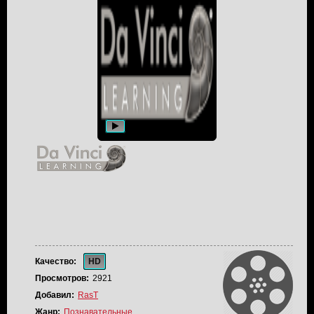
Качество:
HD
Просмотров:
2921
Добавил:
RasT
Жанр:
Познавательные