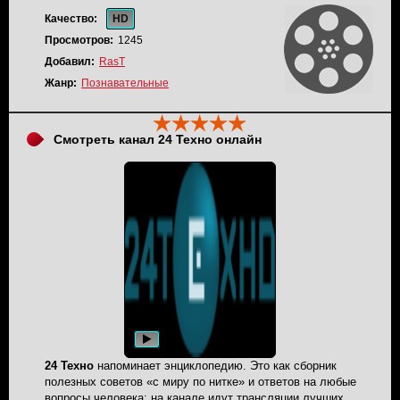
один — смотрите «Тонус ТВ»! И помните: главное не то,
какие у вас формы, а в какой форме вы
Качество:
HD
Просмотров:
1245
Добавил:
RasT
Жанр:
Познавательные
Смотреть канал 24 Техно онлайн
24 Техно
напоминает энциклопедию. Это как сборник
полезных советов «с миру по нитке» и ответов на любые
вопросы человека: на канале идут трансляции лучших