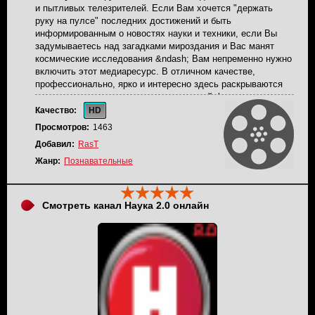
и пытливых телезрителей. Если Вам хочется "держать
руку на пулсе" последних достижений и быть
информированным о новостях науки и техники, если Вы
задумываетесь над загадками мироздания и Вас манят
космические исследования &ndash; Вам непременно нужно
включить этот медиаресурс. В отличном качестве,
профессионально, ярко и интересно здесь раскрываются
темы, имеющие отношение как к научной фантастике, так и
к реальной научно-исследовательской практике.
Качество:
HD
Объясняются загадочные явления, обсуждаются важные
Просмотров:
1463
достижения, выдвигаются неординарные гипотезы. Galaxy
Добавил:
RasT
TV доступен при условии Интернет-подключения. Хорошее
качество сигнала и отличный звук без помех &ndash;
Жанр:
Познавательные
неопровержимые достоинства этого канала.
Телеканал
Galaxy TV можно смотреть онлайн на нашем сайте.
Смотреть канал Наука 2.0 онлайн