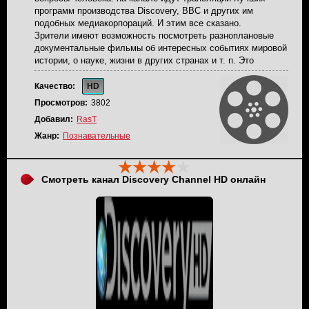
программ производства Discovery, BBC и других им
подобных медиакорпораций. И этим все сказано.
Зрители имеют возможность посмотреть разноплановые
документальные фильмы об интересных событиях мировой
истории, о науке, жизни в других странах и т. п. Это
познавательно и очень полезно для увеличения копилки
собственных знаний.
Качество:
HD
24 Техно работает круглосуточно. Его создатели
Просмотров:
3802
позиционируют канал как отличную альтернативу Discovery
Добавил:
RasT
Science.
Жанр:
Познавательные
Смотреть канал Discovery Channel HD онлайн