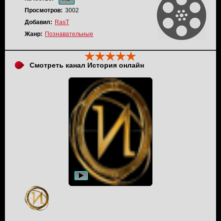
Просмотров:
3002
Добавил:
RasT
Жанр:
Познавательные
Смотреть канал История онлайн