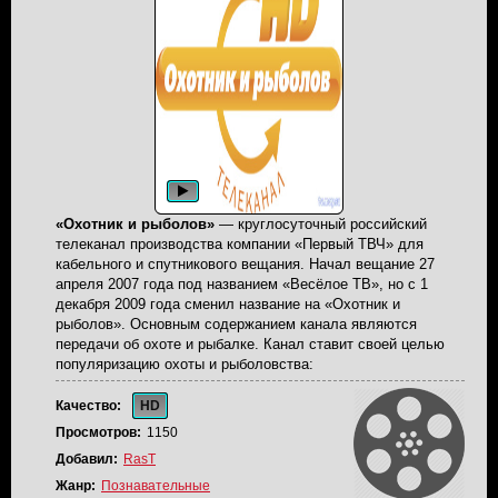
«Охотник и рыболов»
— круглосуточный российский
телеканал производства компании «Первый ТВЧ» для
кабельного и спутникового вещания. Начал вещание 27
апреля 2007 года под названием «Весёлое ТВ», но с 1
декабря 2009 года сменил название на «Охотник и
рыболов». Основным содержанием канала являются
передачи об охоте и рыбалке. Канал ставит своей целью
популяризацию охоты и рыболовства:
На данный момент популярность охоты и рыболовства
Качество:
HD
возрастает, становясь неотъемлемой частью нашей жизни.
Просмотров:
1150
С легкостью данный вид деятельности можно отнести как в
Добавил:
RasT
спорт, так и в своего рода искусство для людей,
увлеченных любимым делом. Целью создания канала
Жанр:
Познавательные