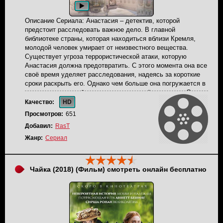
Описание Сериала: Анастасия – детектив, которой
предстоит расследовать важное дело. В главной
библиотеке страны, которая находиться вблизи Кремля,
молодой человек умирает от неизвестного вещества.
Существует угроза террористической атаки, которую
Анастасия должна предотвратить. С этого момента она все
своё время уделяет расследования, надеясь за короткие
сроки раскрыть его. Однако чем больше она погружается в
данное дело, тем больше вопросов у неё возникает. С
этого момента ей предстоит столкнуться с серьезной
Качество:
HD
опасностью, которая может кардинальным образом
Просмотров:
651
повлиять на её карьеру и жизнь. Но девушка не собирается
Добавил:
RasT
отступать, так как понимает, что от этого дела зависит все.
В Российской Государственной Библиотеке – знаменитой
Жанр:
Сериал
«Ленинке» – страшный переполох: молодой парень
подошел сдать книгу и вдруг упал замертво. Налицо все
признаки отравления. Что это – теракт в непосредственной
Чайка (2018) (Фильм) смотреть онлайн бесплатно
близости от Кремля? Разборки наркоторговцев? Личная
месть? Версии отпадают одна за другой, а следователю
Насте Вяземской не дают покоя маленькие странности…
Что за несуразная одежда висит в шкафу покойного?
Зачем он записал телефон какой-то вахтерши? И если в
его квартире нет ни одной книги, что ему понадобилось в