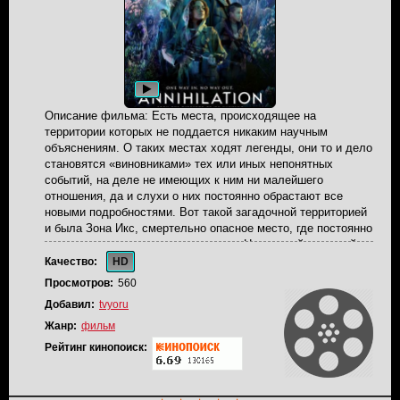
очередного не успокоившегося призрака, стремящегося
вернуться в материальный мир. Но на этот раз
неукротимой злобе даст отпор интеллект и смекалка
сильного и умного мужчины, способного дать отпор
могущественной тьме.
Описание фильма: Есть места, происходящее на
территории которых не поддается никаким научным
объяснениям. О таких местах ходят легенды, они то и дело
становятся «виновниками» тех или иных непонятных
событий, на деле не имеющих к ним ни малейшего
отношения, да и слухи о них постоянно обрастают все
новыми подробностями. Вот такой загадочной территорией
и была Зона Икс, смертельно опасное место, где постоянно
происходили невероятные явления. Нет, в этой кишащей
аномалиями зоне не живут невиданные кровожадные
Качество:
HD
чудовища, туда не жаждут проникнуть в поисках трофеев
Просмотров:
560
обожающие риск охотники, и всякого рода авантюристы и
Добавил:
tvyoru
искатели приключений тоже не спешат за неприятностями
на свои головы. Зона Икс - это своеобразная зона
Жанр:
фильм
отчуждения, попав в которую все живое рискует исчезнуть
Рейтинг кинопоиск:
навсегда. Тайная правительственная организация
неоднократно пытается получить какие-либо конкретные
подтверждения природы происходящих там аномальных