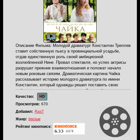
«Ленинке»? Времени на долгие раздумья нет: неизвестно,
где и как убитого настигла отрава, и кого она подстерегает
еще.​​​​​​​
Описание Фильма: Молодой драматург Константин Треплев
ставит собственную пьесу в провинциальной усадьбе,
отдав единственную роль своей амбициозной
возлюбленной Нине. Провал спектакля, но успех актрисы
разрушат прежние взаимоотношения и положат начало
новым роковым связям. Драматическая картина Чайка
рассказывает историю молодого драматурга по имени
Константин, который однажды решил поставить свою
собственную пьесу в провинциальной усадьбе, отдав
единственную роль своей амбициозной возлюбленной
Качество:
HD
Нине. Провал спектакля, но успех актрисы разрушат
Просмотров:
670
прежние взаимоотношения и положат начало новым
Добавил:
RasT
роковым связям. ​​​​​​​
Жанр:
фильм
Рейтинг кинопоиск: