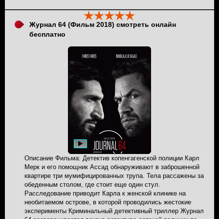
позже он оказался в поле зрения оперативника Агентства
может исчезнуть в любую минуту.
по контролю за оборотом наркотиков.
Журнал 64 (Фильм 2018) смотреть онлайн
бесплатно
Описание Фильма: Детектив копенгагенской полиции Карл
Мерк и его помощник Ассад обнаруживают в заброшенной
квартире три мумифицированных трупа. Тела рассажены за
обеденным столом, где стоит еще один стул.
Расследование приводит Карла к женской клинике на
необитаемом острове, в которой проводились жестокие
эксперименты Криминальный детективный триллер Журнал