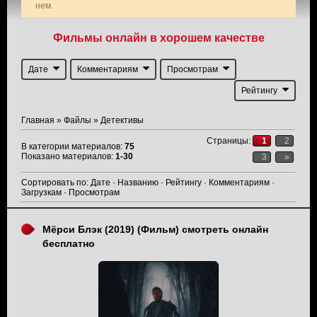
нем.
Фильмы онлайн в хорошем качестве
Дате
Комментариям
Просмотрам
Рейтингу
Главная
»
Файлы
» Детективы
Страницы
:
1
2
В категории материалов
:
75
Показано материалов
:
1-30
3
»
Сортировать по
:
Дате
·
Названию
·
Рейтингу
·
Комментариям
·
Загрузкам
·
Просмотрам
Мёрси Блэк (2019) (Фильм) смотреть онлайн
бесплатно