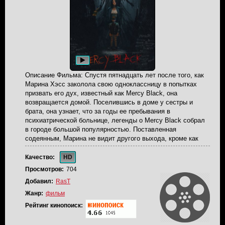
Описание Фильма: Спустя пятнадцать лет после того, как
Марина Хэсс заколола свою одноклассницу в попытках
призвать его дух, известный как Mercy Black, она
возвращается домой. Поселившись в доме у сестры и
брата, она узнает, что за годы ее пребывания в
психиатрической больнице, легенды о Mercy Black собрал
в городе большой популярностью. Поставленная
содеянным, Марина не видит другого выхода, кроме как
встретиться с духом из прошлого лицом к лицу и выяснить
всю правду. В противном случае опасность угрожает ее
Качество:
HD
сыну.
Просмотров:
704
Добавил:
RasT
Жанр:
фильм
Рейтинг кинопоиск: