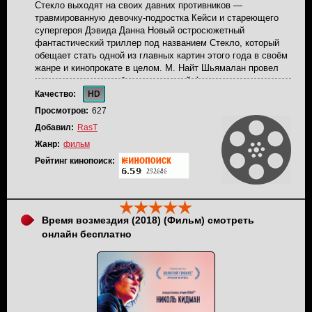
Стекло выходят на своих давних противников —
травмированную девочку-подростка Кейси и стареющего
супергероя Дэвида Данна Новый остросюжетный
фантастический триллер под названием Стекло, который
обещает стать одной из главных картин этого года в своём
жанре и кинопрокате в целом. М. Найт Шьямалан провел
просто огромную работу над данный фильмом и решил
завысить настолько сильно планку, что остальным
Качество:
HD
режиссерам еще придется постараться сделать нечто
Просмотров:
627
лучшее. Согласно сюжету фильма Стекло, опасный
Добавил:
RasT
похититель страдающий от множественного расстройства
личности и террорист-инвалид Мистер Стекло однажды
Жанр:
фильм
сумели выйти на своих двух напарников - травмированную
Рейтинг кинопоиск:
девочку-подростка Кейси и стареющего супергероя Дэвида
Данна.
Время возмездия (2018) (Фильм) смотреть
онлайн бесплатно