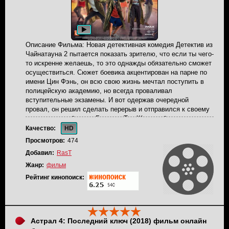
обходят стороной Санни. Они видит, что некий
злоумышленник планирует совершить его убийству. Теперь
мужчине придётся постараться, чтобы избежать трагедии.
Первым делом Саммеру необходимо найти врага,
имеющего к нему какие-то претензии..
Описание Фильма: Новая детективная комедия Детектив из
Чайнатауна 2 пытается показать зрителю, что если ты чего-
то искренне желаешь, то это однажды обязательно сможет
осуществиться. Сюжет боевика акцентирован на парне по
имени Цин Фэнь, он всю свою жизнь мечтал поступить в
полицейскую академию, но всегда проваливал
вступительные экзамены. И вот одержав очередной
провал, он решил сделать перерыв и отправился к своему
двоюродному брату в Бангкок. Тан Жэнь работает
настоящим детективом и он просто профессионал в своем
Качество:
HD
деле. Но только отдохнуть у них не получилось из-за того,
Просмотров:
474
что полицейский был обвинен в краже золота. Сложные
Добавил:
RasT
вступительные экзамены давно остались позади, и
главного героя переполняла гордость за то, что он сумел
Жанр:
фильм
поступить в полицейскую академию, и хотя до диплома
Рейтинг кинопоиск:
оставалось еще несколько лет учебы, молодой человек
охотно примерял на себя офицерскую форму, представляя
себе, как почтительно будут смотреть на него окружающие.
Все те давние чувства и эмоции настолько свежи в памяти
мужчины, что ему кажется, что он до сих пор курсант,
Астрал 4: Последний ключ (2018) фильм онлайн
мечтающий о светлом будущем. После успешного