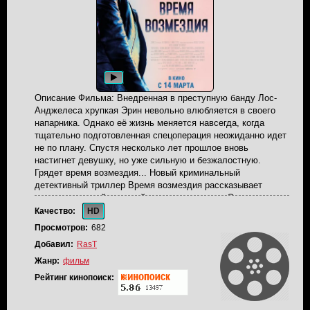
Описание Фильма: Внедренная в преступную банду Лос-
Анджелеса хрупкая Эрин невольно влюбляется в своего
напарника. Однако её жизнь меняется навсегда, когда
тщательно подготовленная спецоперация неожиданно идет
не по плану. Спустя несколько лет прошлое вновь
настигнет девушку, но уже сильную и безжалостную.
Грядет время возмездия... Новый криминальный
детективный триллер Время возмездия рассказывает
историю хрупкой молодой девушки по имени Эрин, которая
была внедрена в преступную банду Лос-Анджелеса. Во
Качество:
HD
время работы она невольно влюбилась в своего напарника.
Просмотров:
682
Но вот только однажды наступил переломный момент и их
Добавил:
RasT
спецоперация полностью пошла не по плану, из-за чего
жизнь девушки изменилась навсегда. С тех пор прошло
Жанр:
фильм
несколько лет и прошлое опять настигло девушку. Однако
Рейтинг кинопоиск:
теперь уже сильную и безжалостную. Наступило время
возмездия...