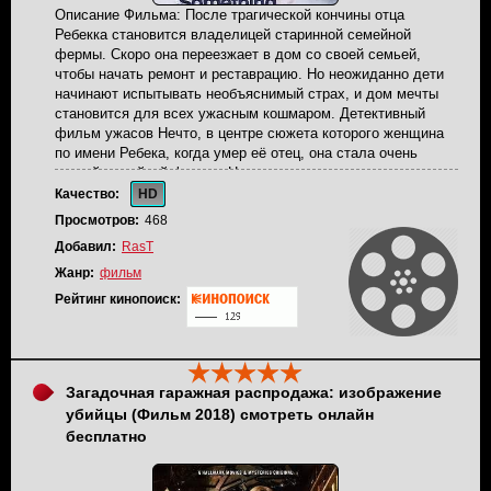
Описание Фильма: После трагической кончины отца
Ребекка становится владелицей старинной семейной
фермы. Скоро она переезжает в дом со своей семьей,
чтобы начать ремонт и реставрацию. Но неожиданно дети
начинают испытывать необъяснимый страх, и дом мечты
становится для всех ужасным кошмаром. Детективный
фильм ужасов Нечто, в центре сюжета которого женщина
по имени Ребека, когда умер её отец, она стала очень
старой семейной фермы. Некоторое время спустя они
переехала в дом вместе со своей семьей, дабы
Качество:
HD
отремонтировать и отреставрировать его. Однако внезапно
Просмотров:
468
дети стали испытывать постоянно очень странное чувство
Добавил:
RasT
страха, а дом мечты превратился в настоящий кошмар
наяву.
Жанр:
фильм
Рейтинг кинопоиск:
Загадочная гаражная распродажа: изображение
убийцы (Фильм 2018) смотреть онлайн
бесплатно