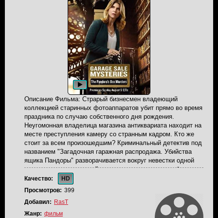
Описание Фильма: Страрый бизнесмен владеющий
коллекцией старинных фотоаппаратов убит прямо во время
праздника по случаю собственного дня рождения.
Неугомонная владелица магазина антиквариата находит на
месте преступления камеру со странным кадром. Кто же
стоит за всем произошедшим? Криминальный детектив под
названием "Загадочная гаражная распродажа. Убийства
ящика Пандоры" разворачивается вокруг невестки одной
довольно состоятельной семьи, которая однажды была
вынуждена заручиться поддержкой Дженнифер с разгадкой
Качество:
HD
загадочной шкатулки-головоломки, которую ее теща
Просмотров:
399
оставила после своей смерти.
Добавил:
RasT
Жанр:
фильм