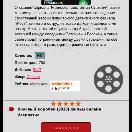
Описание Сериала: Режиссер Константин Статский, автор
многих успешных проектов, решил взяться за создание
собственной версии популярного детективного сериала
"Мост", снятого в сотрудничестве датчан и шведов 5 лет
назад. Мост, который служит важной транспортной
артерией между соседними Эстонией и Россией, а также
своего рода пограничный между двумя странами, по обе
стороны которого размещен пограничные пункты и
круглосуточно дежурят пограничники двух стран,
неожиданно и по непонятным причинам погружается в
Качество:
HD
полную темноту. Спустя некоторое время, когда освещение
Просмотров:
793
включается на условной линии, которая делит две страны,
Добавил:
RasT
пограничники находят бездыханное тело. В любом другом
случае расследованием этого дела занимались
Жанр:
Сериал
представители правоохранительных органов какой-то одной
Рейтинг кинопоиск:
из стран, но ситуация, когда труп обнаружен на линии
границы, заставляет начать совместное расследование
кровавого преступления. От российской стороны на место
преступления прибывает опытный оперативник,
следователь по особо важным делам Максим Казанцев,
Красный воробей (2018) фильм онлайн
Эстонию же в этом резонансном деле представляет
бесплатно
красивая женщина и инспектор с безупречной репутацией
Инга Веермаа. Вынужденно стал напарниками на время
этого расследования, они вынуждены будут проявить весь