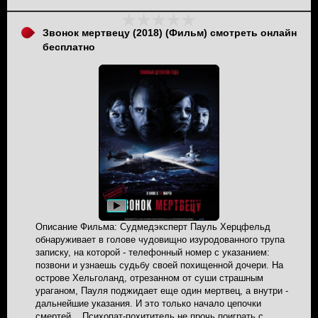
Звонок мертвецу (2018) (Фильм) смотреть онлайн
бесплатно
Описание Фильма: Судмедэксперт Пауль Херцфельд
обнаруживает в голове чудовищно изуродованного трупа
записку, на которой - телефонный номер с указанием:
позвони и узнаешь судьбу своей похищенной дочери. На
острове Хельголанд, отрезанном от суши страшным
ураганом, Пауля поджидает еще один мертвец, а внутри -
дальнейшие указания. И это только начало цепочки
смертей... Психопат-похититель не прочь поиграть с